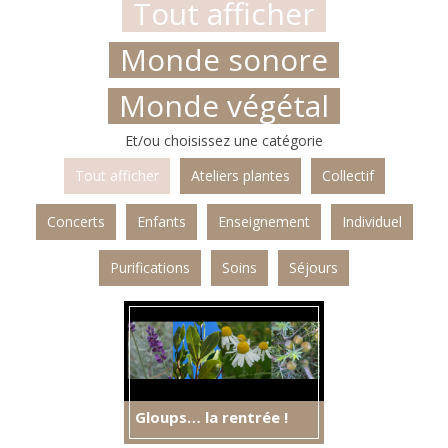
Tout afficher
Monde sonore
Monde végétal
Et/ou choisissez une catégorie
Tout afficher
Ateliers plantes
Collectif
Concerts
Enfants
Enseignement
Individuel
Purifications
Soins
Séjours
Gloups… la rentrée !