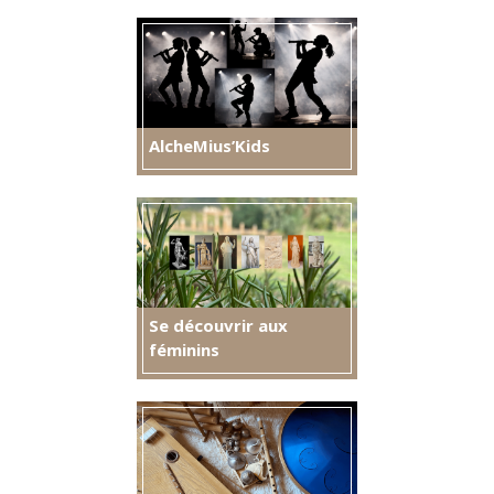
AlcheMius’Kids
Se découvrir aux
féminins